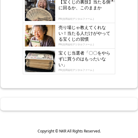
【宝くじの裏技】当たる側
Ad
に回るか、このままか
s
by
lo
PR(合同会社デジタルファーム )
gly
売り場じゃ教えてくれな
い！当たる人だけがやって
る宝くじの習慣
PR(合同会社デジタルファーム )
宝くじ当選者「〇〇をやら
ずに買うのはもったいな
い」
PR(合同会社デジタルファーム )
Copyright ©
NKR
All Rights Reserved.