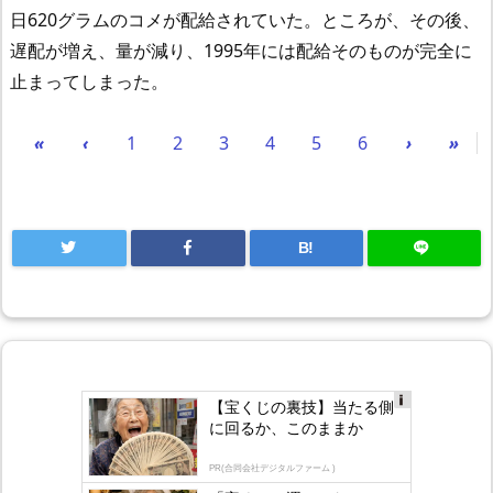
日620グラムのコメが配給されていた。ところが、その後、
遅配が増え、量が減り、1995年には配給そのものが完全に
止まってしまった。
«
‹
1
2
3
4
5
6
›
»
B!
【宝くじの裏技】当たる側
Ad
に回るか、このままか
s
by
lo
PR(合同会社デジタルファーム )
gly