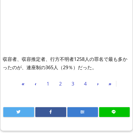
収容者、収容推定者、行方不明者1258人の罪名で最も多か
ったのが、連座制の365人（29％）だった。
«
‹
1
2
3
4
›
»
B!