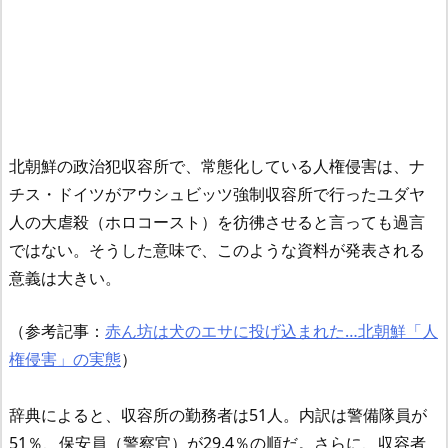
北朝鮮の政治犯収容所で、常態化している人権侵害は、ナ
チス・ドイツがアウシュビッツ強制収容所で行ったユダヤ
人の大虐殺（ホロコースト）を彷彿させると言っても過言
ではない。そうした意味で、このような資料が発表される
意義は大きい。
（参考記事：
赤ん坊は犬のエサに投げ込まれた…北朝鮮「人
権侵害」の実態
）
辞典によると、収容所の勤務者は51人。内訳は警備隊員が
51％、保安員（警察官）が29.4％の順だ。さらに、収容者