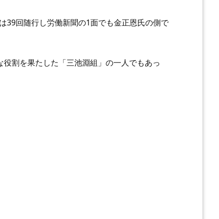
年には39回随行し労働新聞の1面でも金正恩氏の側で
的な役割を果たした「三池淵組」の一人でもあっ