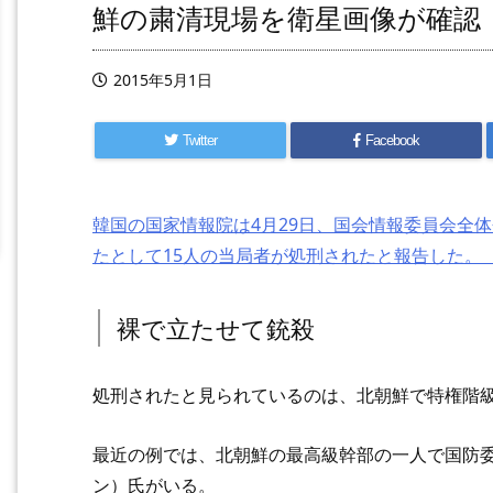
鮮の粛清現場を衛星画像が確認
2015年5月1日
Twitter
Facebook
韓国の国家情報院は4月29日、国会情報委員会全
たとして15人の当局者が処刑されたと報告した。
裸で立たせて銃殺
処刑されたと見られているのは、北朝鮮で特権階
最近の例では、北朝鮮の最高級幹部の一人で国防
ン）氏がいる。