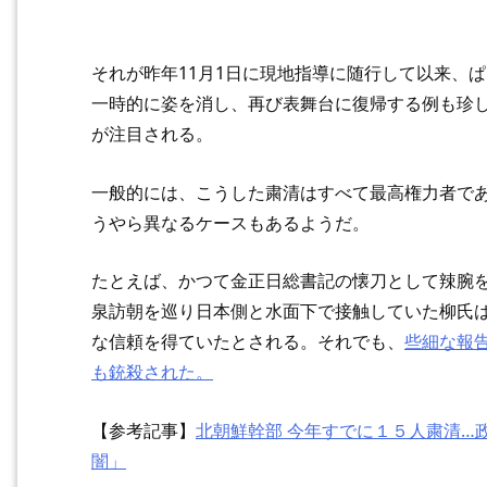
それが昨年11月1日に現地指導に随行して以来、
一時的に姿を消し、再び表舞台に復帰する例も珍
が注目される。
一般的には、こうした粛清はすべて最高権力者で
うやら異なるケースもあるようだ。
たとえば、かつて金正日総書記の懐刀として辣腕
泉訪朝を巡り日本側と水面下で接触していた柳氏
な信頼を得ていたとされる。それでも、
些細な報
も銃殺された。
【参考記事】
北朝鮮幹部 今年すでに１５人粛清…
闇」