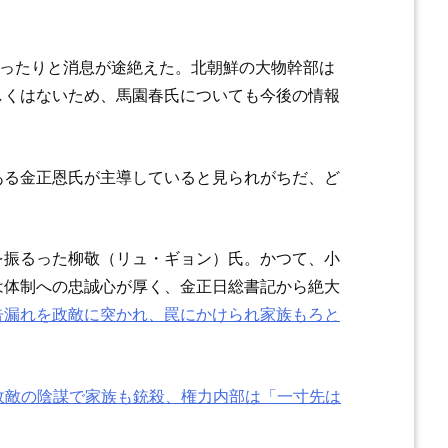
ぱったりと消息が途絶えた。北朝鮮の大物幹部は
しくはないため、馬園春氏についても今後の情報
ある金正恩氏が主導していると見られがちだ、ど
を振るった柳敬（リュ・ギョン）氏。かつて、小
は体制への忠誠心が厚く、金正日総書記から絶大
告漏れを政敵に突かれ、罠にかけられ家族もろと
政敵の陰謀で家族も銃殺、権力内部は「一寸先は