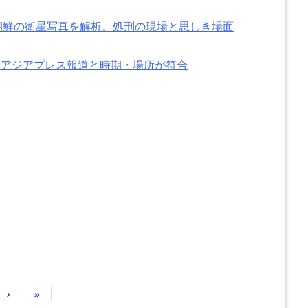
朝鮮の衛星写真を解析。処刑の現場と思しき場面
…アジアプレス報道と時期・場所が符合
›
»