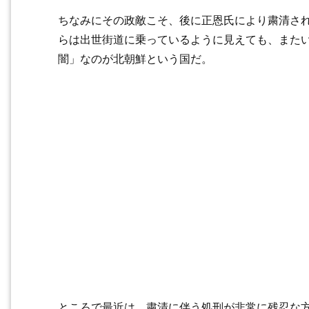
ちなみにその政敵こそ、後に正恩氏により粛清さ
らは出世街道に乗っているように見えても、また
闇」なのが北朝鮮という国だ。
ところで最近は、粛清に伴う処刑が非常に残忍な