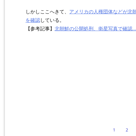
しかしここへきて、
アメリカの人権団体などが北
を確認
している。
【参考記事】
北朝鮮の公開処刑、衛星写真で確認
1
2