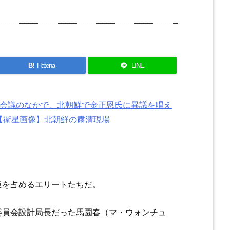
B!
Hatena
LINE
体会議のなかで、北朝鮮で金正恩氏に異議を唱え
【衛星画像】北朝鮮の粛清現場
級を占めるエリートたちだ。
委員会設計局長だった馬園春（マ・ウォンチュ