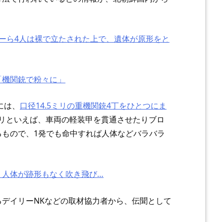
ーら4人は裸で立たされた上で、遺体が原形をと
「機関銃で粉々に」
には、
口径14.5ミリの重機関銃4丁をひとつにま
5ミリといえば、車両の軽装甲を貫通させたりブロ
るもので、1発でも命中すれば人体などバラバラ
、人体が跡形もなく吹き飛び…
デイリーNKなどの取材協力者から、伝聞として