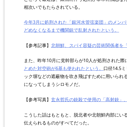
相次いでもたらされている。
今年3月に処刑された「銀河水管弦楽団」のメンバ
どめなくなるまで機関銃で乱射されたという。
【参考記事】
北朝鮮、スパイ容疑の芸術関係者を
また、昨年10月に党幹部らが10人が処刑された際
とめた対空砲が6基も使われたという。
口径14.
ック塀などの遮蔽物を吹き飛ばすために用いられ
になってしまうシロモノだ。
【参考写真】
玄永哲氏の銃殺で使用の「高射銃」
こうした話はもともと、脱北者や北朝鮮内部にいる
伝えられるものがすべてだった。