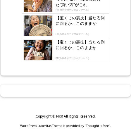
s
た“買い方”がこれ
by
lo
PR(合同会社デジタルファーム )
gly
【宝くじの裏技】当たる側
に回るか、このままか
PR(合同会社デジタルファーム )
【宝くじの裏技】当たる側
に回るか、このままか
PR(合同会社デジタルファーム )
Copyright ©
NKR
All Rights Reserved.
WordPress Luxeritas Theme is provided by "
Thought is free
".