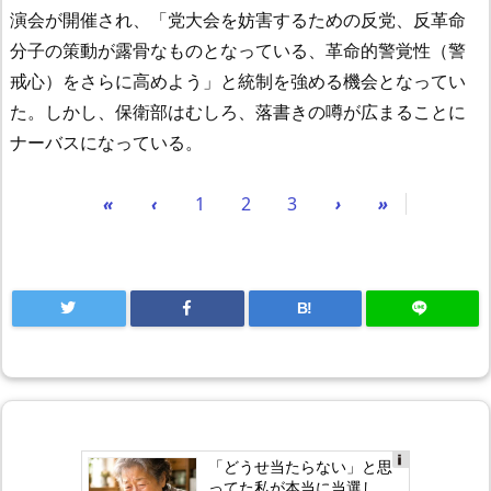
演会が開催され、「党大会を妨害するための反党、反革命
分子の策動が露骨なものとなっている、革命的警覚性（警
戒心）をさらに高めよう」と統制を強める機会となってい
た。しかし、保衛部はむしろ、落書きの噂が広まることに
ナーバスになっている。
«
‹
1
2
3
›
»
B!
「どうせ当たらない」と思
Ad
ってた私が本当に当選し