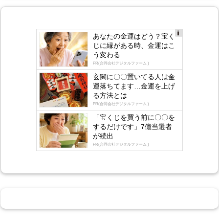
あなたの金運はどう？宝く
Ad
じに縁がある時、金運はこ
s
う変わる
by
lo
PR(合同会社デジタルファーム )
gly
玄関に〇〇置いてる人は金
運落ちてます…金運を上げ
る方法とは
PR(合同会社デジタルファーム )
「宝くじを買う前に〇〇を
するだけです」7億当選者
が続出
PR(合同会社デジタルファーム )