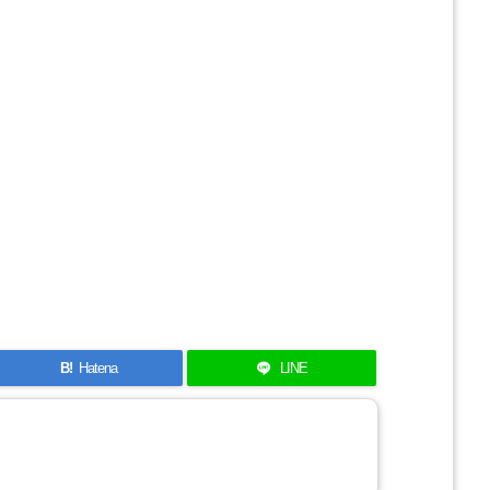
B!
Hatena
LINE