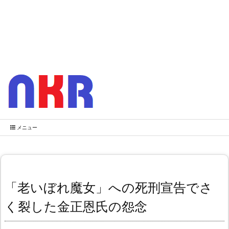
メニュー
「老いぼれ魔女」への死刑宣告でさ
く裂した金正恩氏の怨念