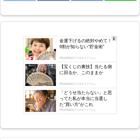
金運下げるの絶対やめて！
Ad
9割が知らない“貯金術”
s
by
lo
PR(合同会社デジタルファーム )
gly
【宝くじの裏技】当たる側
に回るか、このままか
PR(合同会社デジタルファーム )
「どうせ当たらない」と思
ってた私が本当に当選し
た“買い方”がこれ
PR(合同会社デジタルファーム )