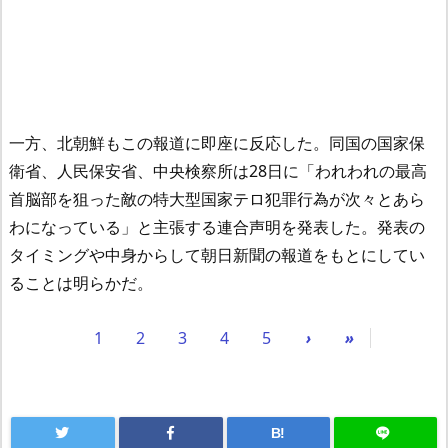
一方、北朝鮮もこの報道に即座に反応した。同国の国家保
衛省、人民保安省、中央検察所は28日に「われわれの最高
首脳部を狙った敵の特大型国家テロ犯罪行為が次々とあら
わになっている」と主張する連合声明を発表した。発表の
タイミングや中身からして朝日新聞の報道をもとにしてい
ることは明らかだ。
1
2
3
4
5
›
»
B!