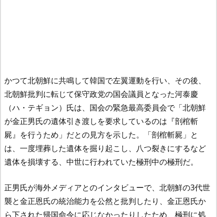
かつて北朝鮮に共鳴して韓国で左翼運動を行い、その後、
北朝鮮批判に転じて保守政党の国会議員となった河泰慶
（ハ・テギョン）氏は、国会の緊急最高委員会で「北朝鮮
が金正男氏の遺体引き渡しを要求しているのは『剖棺斬
屍』を行うため」だとの見方を示した。「剖棺斬屍」と
は、一度埋葬した遺体を掘り起こし、八つ裂きにするなど
遺体を損壊する、中世に行われていた極刑中の極刑だ。
正男氏が海外メディアとのインタビューで、北朝鮮の3代世
襲と金正恩氏の統治能力を公然と批判したり、金正恩氏か
ら下された帰国命令に応じなかったりしたため、極刑に処