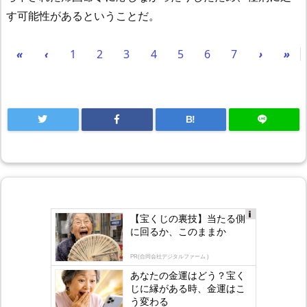
す可能性があるということだ。
«
‹
1
2
3
4
5
6
7
›
»
B!
【宝くじの裏技】当たる側
Ad
に回るか、このままか
s
by
lo
PR(合同会社デジタルファーム )
gly
あなたの金運はどう？宝く
じに縁がある時、金運はこ
う変わる