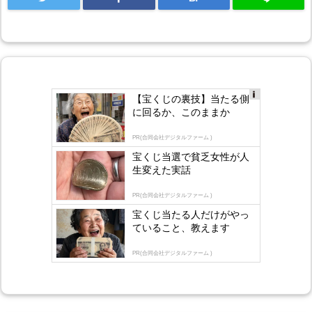
【宝くじの裏技】当たる側
Ad
に回るか、このままか
s
by
lo
PR(合同会社デジタルファーム )
gly
宝くじ当選で貧乏女性が人
生変えた実話
PR(合同会社デジタルファーム )
宝くじ当たる人だけがやっ
ていること、教えます
PR(合同会社デジタルファーム )