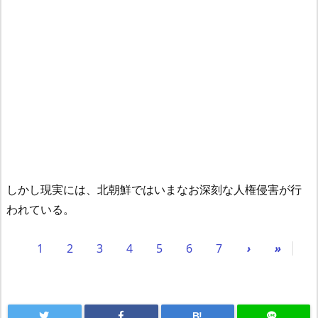
しかし現実には、北朝鮮ではいまなお深刻な人権侵害が行
われている。
1
2
3
4
5
6
7
›
»
B!