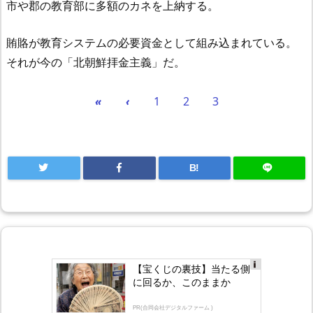
市や郡の教育部に多額のカネを上納する。
賄賂が教育システムの必要資金として組み込まれている。
それが今の「北朝鮮拝金主義」だ。
«
‹
1
2
3
B!
【宝くじの裏技】当たる側
Ad
に回るか、このままか
s
by
lo
PR(合同会社デジタルファーム )