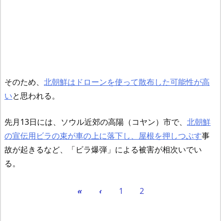
そのため、
北朝鮮はドローンを使って散布した可能性が高
い
と思われる。
先月13日には、ソウル近郊の高陽（コヤン）市で、
北朝鮮
の宣伝用ビラの束が車の上に落下し、屋根を押しつぶす
事
故が起きるなど、「ビラ爆弾」による被害が相次いでい
る。
«
‹
1
2