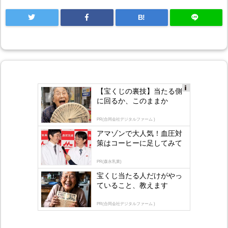
B!
【宝くじの裏技】当たる側
Ad
に回るか、このままか
s
by
lo
PR(合同会社デジタルファーム )
gly
アマゾンで大人気！血圧対
策はコーヒーに足してみて
PR(森永乳業)
宝くじ当たる人だけがやっ
ていること、教えます
PR(合同会社デジタルファーム )