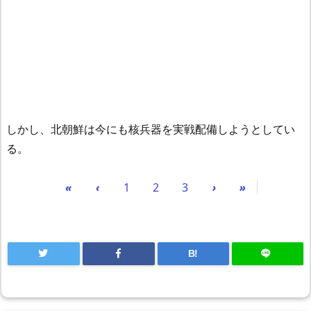
しかし、北朝鮮は今にも核兵器を実戦配備しようとしてい
る。
«
‹
1
2
3
›
»
B!