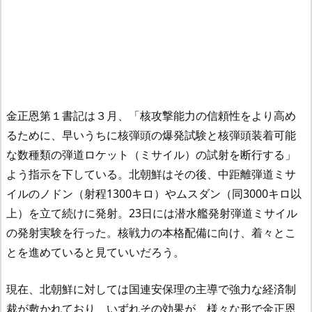
金正恩第１書記は３月、「核攻撃能力の信頼性をより高め
るために、早いうちに核弾頭の爆発試験と核弾頭装着可能
な数種類の弾道ロケット（ミサイル）の試射を断行する」
よう指示を下している。北朝鮮はその後、中距離弾道ミサ
イルのノドン（射程1300キロ）やムスダン（同3000キロ以
上）を立て続けに発射。23日には潜水艦発射弾道ミサイル
の発射実験を行った。核戦力の本格配備に向け、着々とこ
とを進めていると見ていいだろう。
現在、北朝鮮に対しては国連安保理の主導で強力な経済制
裁が敷かれており、いずれその効果が、様々な形で金正恩