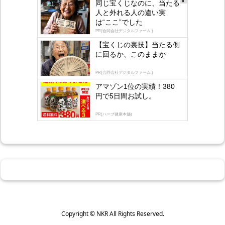
同じ宝くじなのに、当たる
Ad
人と外れる人の違い実
s
は“ここ”でした
by
lo
PR(合同会社デジタルファーム )
gly
【宝くじの裏技】当たる側
に回るか、このままか
PR(合同会社デジタルファーム )
アマゾン1位の実績！380
円で5日間お試し。
PR(ハーブ健康本舗)
Copyright ©
NKR
All Rights Reserved.