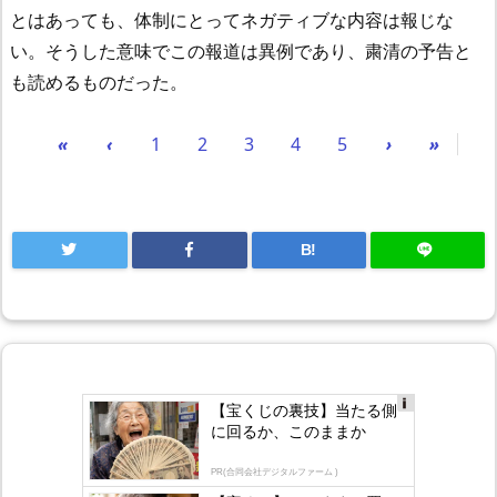
とはあっても、体制にとってネガティブな内容は報じな
い。そうした意味でこの報道は異例であり、粛清の予告と
も読めるものだった。
«
‹
1
2
3
4
5
›
»
B!
【宝くじの裏技】当たる側
Ad
に回るか、このままか
s
by
lo
PR(合同会社デジタルファーム )
gly