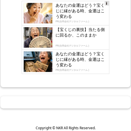
あなたの金運はどう？宝く
Ad
じに縁がある時、金運はこ
s
う変わる
by
lo
PR(合同会社デジタルファーム )
gly
【宝くじの裏技】当たる側
に回るか、このままか
PR(合同会社デジタルファーム )
あなたの金運はどう？宝く
じに縁がある時、金運はこ
う変わる
PR(合同会社デジタルファーム )
Copyright ©
NKR
All Rights Reserved.