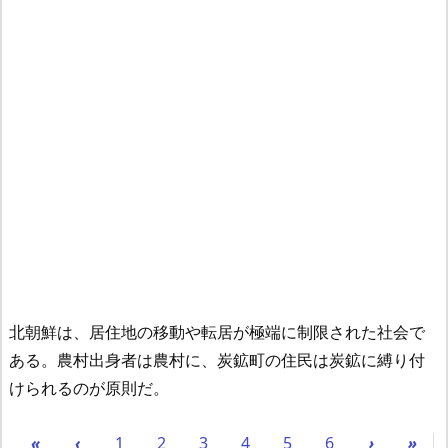
北朝鮮は、居住地の移動や転居が極端に制限された社会で
ある。
農村出身者は農村に、炭鉱町の住民は炭鉱に縛り付
けられるのが原則だ。
«
‹
1
2
3
4
5
6
›
»