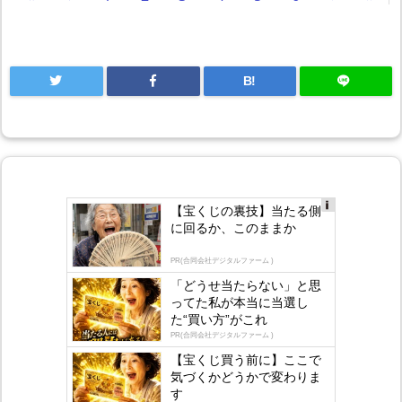
B!
【宝くじの裏技】当たる側
Ad
に回るか、このままか
s
by
lo
PR(合同会社デジタルファーム )
gly
「どうせ当たらない」と思
ってた私が本当に当選し
た“買い方”がこれ
PR(合同会社デジタルファーム )
【宝くじ買う前に】ここで
気づくかどうかで変わりま
す