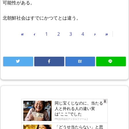
可能性がある。
北朝鮮社会はすでにかつてとは違う。
«
‹
1
2
3
4
›
»
B!
同じ宝くじなのに、当たる
Ad
人と外れる人の違い実
s
は“ここ”でした
by
lo
PR(合同会社デジタルファーム )
gly
「どうせ当たらない」と思