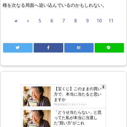
権を次なる局面へ追い込んでいるのかもしれない。
«
‹
5
6
7
8
9
10
11
B!
【宝くじ】このままの買い
Ad
方で、本当に当たると思い
s
ますか
by
lo
PR(合同会社デジタルファーム )
gly
「どうせ当たらない」と思
ってた私が本当に当選し
た“買い方”がこれ