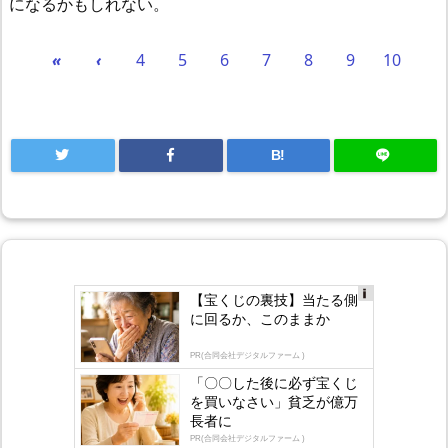
になるかもしれない。
«
‹
4
5
6
7
8
9
10
B!
【宝くじの裏技】当たる側
Ad
に回るか、このままか
s
by
lo
PR(合同会社デジタルファーム )
gly
「〇〇した後に必ず宝くじ
を買いなさい」貧乏が億万
長者に
PR(合同会社デジタルファーム )