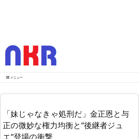
メニュー
「妹じゃなきゃ処刑だ」金正恩と与
正の微妙な権力均衡と”後継者ジュ
エ”登場の衝撃