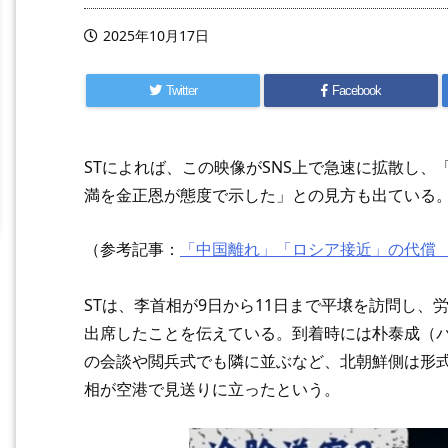
2025年10月17日
Twitter
Facebook
STによれば、この映像がSNS上で急速に拡散し
満を金正恩が態度で示した」との見方も出ている
（参考記事：
「中国離れ」「ロシア接近」の代償
STは、李首相が9日から11日まで平壌を訪問し、
出席したことを伝えている。到着時には朴泰成（
の会談や閲兵式でも隣に並ぶなど、北朝鮮側は形
相が空港で見送りに立ったという。