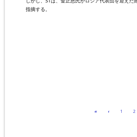
しかし、STは、金正恩氏がロシア代表団を迎えた
指摘する。
«
‹
1
2