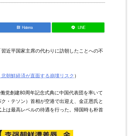
B!
Hatena
LINE
、「習近平国家主席の代わりに訪朝したことへの不
。
 北朝鮮経済が直面する崩壊リスク
）
労働党創建80周年記念式典に中国代表団を率いて
パク・テソン）首相が空港で出迎え、金正恩氏と
式上は最高レベルの待遇を行った。帰国時も朴首