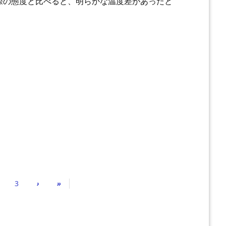
際の態度と比べると、明らかな温度差があったと
3
›
»