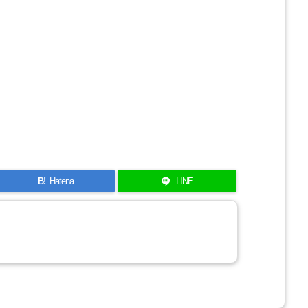
B!
Hatena
LINE