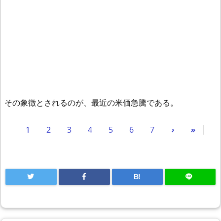
その象徴とされるのが、最近の米価急騰である。
1
2
3
4
5
6
7
›
»
B!