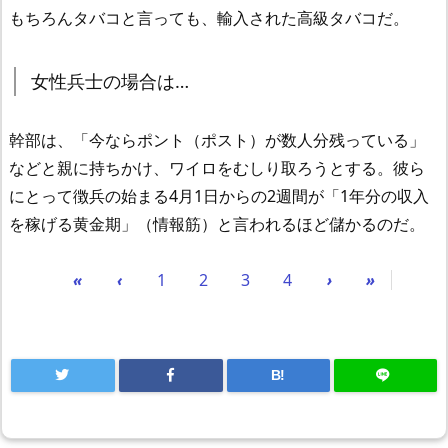
もちろんタバコと言っても、輸入された高級タバコだ。
女性兵士の場合は…
幹部は、「今ならポント（ポスト）が数人分残っている」
などと親に持ちかけ、ワイロをむしり取ろうとする。彼ら
にとって徴兵の始まる4月1日からの2週間が「1年分の収入
を稼げる黄金期」（情報筋）と言われるほど儲かるのだ。
«
‹
1
2
3
4
›
»
B!