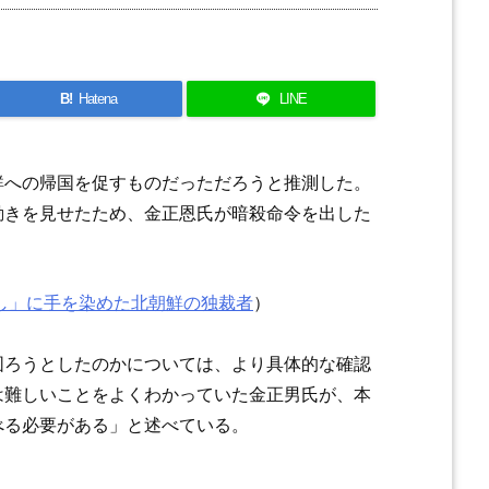
B!
Hatena
LINE
鮮への帰国を促すものだっただろうと推測した。
動きを見せたため、金正恩氏が暗殺命令を出した
し」に手を染めた北朝鮮の独裁者
）
図ろうとしたのかについては、より具体的な確認
は難しいことをよくわかっていた金正男氏が、本
べる必要がある」と述べている。