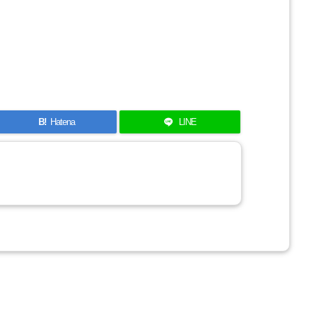
B!
Hatena
LINE