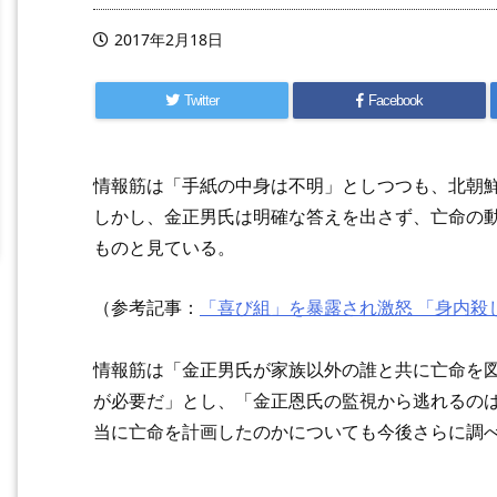
2017年2月18日
Twitter
Facebook
情報筋は「手紙の中身は不明」としつつも、北朝
しかし、金正男氏は明確な答えを出さず、亡命の
ものと見ている。
（参考記事：
「喜び組」を暴露され激怒 「身内殺
情報筋は「金正男氏が家族以外の誰と共に亡命を
が必要だ」とし、「金正恩氏の監視から逃れるの
当に亡命を計画したのかについても今後さらに調