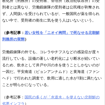
教化所（刑務所）の受刑者、管理所（政治犯収容所）の受
刑者とは異なり、労働鍛錬隊の受刑者は公民権が剥奪され
ず、人間扱いを受けられているが、一般国民が薬を得られ
ない中で、受刑者の衛生に気を使う人はいないという。
（参考記事：
若い女性を「ニオイ拷問」で死なせる北朝鮮
刑務所の実態
）
労働鍛錬隊の外でも、コレラやチフスなどの感染症が度々
流行している。設備の著しい老朽化により断水が続いてい
るため、飲水として井戸や川の水を使うことしかないのが
一因だ。平安南道（ピョンアンナムド）と黄海道（ファン
ヘド）で行われた調査で、飲用に適した水が1割に満たない
ことが明らかになっている。
（参考記事：
国民の多くが「水道水」を使えない北朝鮮の
劣悪インフラ
）