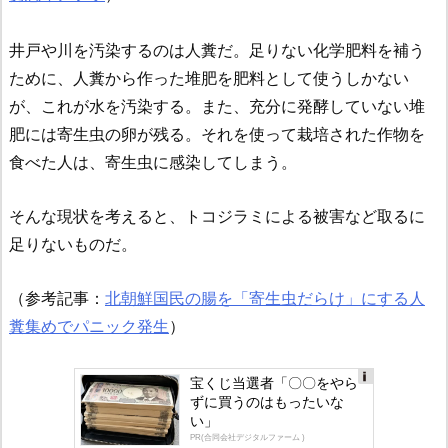
井戸や川を汚染するのは人糞だ。足りない化学肥料を補う
ために、人糞から作った堆肥を肥料として使うしかない
が、これが水を汚染する。また、充分に発酵していない堆
肥には寄生虫の卵が残る。それを使って栽培された作物を
食べた人は、寄生虫に感染してしまう。
そんな現状を考えると、トコジラミによる被害など取るに
足りないものだ。
（参考記事：
北朝鮮国民の腸を「寄生虫だらけ」にする人
糞集めでパニック発生
）
宝くじ当選者「〇〇をやら
ずに買うのはもったいな
Ad
い」
s
PR(合同会社デジタルファーム )