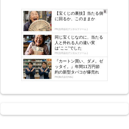
【宝くじの裏技】当たる側
Ad
に回るか、このままか
s
by
lo
PR(合同会社デジタルファーム )
gly
同じ宝くじなのに、当たる
人と外れる人の違い実
は“ここ”でした
PR(合同会社デジタルファーム )
『カートン買い、ダメ。ゼ
ッタイ。』年間11万円節
約の新型タバコが爆売れ
PR(株式会社HAL)