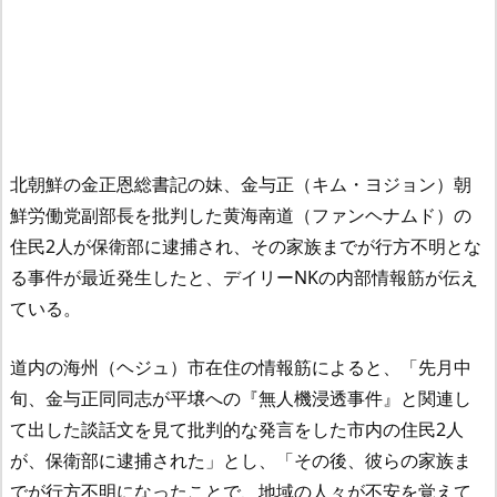
北朝鮮の金正恩総書記の妹、金与正（キム・ヨジョン）朝
鮮労働党副部長を批判した黄海南道（ファンヘナムド）の
住民2人が保衛部に逮捕され、その家族までが行方不明とな
る事件が最近発生したと、デイリーNKの内部情報筋が伝え
ている。
道内の海州（ヘジュ）市在住の情報筋によると、「先月中
旬、金与正同同志が平壌への『無人機浸透事件』と関連し
て出した談話文を見て批判的な発言をした市内の住民2人
が、保衛部に逮捕された」とし、「その後、彼らの家族ま
でが行方不明になったことで、地域の人々が不安を覚えて