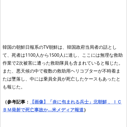
韓国の朝鮮日報系のTV朝鮮は、韓国政府当局者の話とし
て、死者は1100人から1500人に達し、ここには無理な救助
作業で2次被害に遭った救助隊員も含まれていると報じた。
また、悪天候の中で複数の救助用ヘリコプターが不時着ま
たは墜落し、中には乗員全員が死亡したケースもあったと
も報じた。
（参考記事：
【画像】「炎に包まれる兵士」北朝鮮 、ＩＣ
ＢＭ発射で死亡事故か…米メディア報道
）