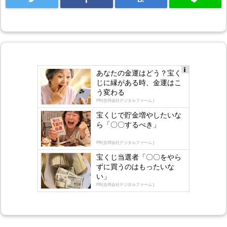
あなたの金運はどう？宝く
Ad
じに縁がある時、金運はこ
s
う変わる
by
lo
PR(合同会社デジタルファーム )
gly
宝くじで貯金増やしたいな
ら「〇〇するべき」
PR(合同会社デジタルファーム )
宝くじ当選者「〇〇をやら
ずに買うのはもったいな
い」
PR(合同会社デジタルファーム )