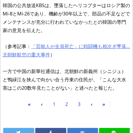
韓国の公共放送KBSは、墜落したヘリコプターはロシア製の
Mi-8とMi-26であり、機齢が30年以上で、部品の不足などで
メンテナンスが充分に行われていなかったとの韓国の専門
家の意見を伝えた。
（参考記事：
「芸能人が全員死亡」に戦闘機も相次ぎ墜落…
北朝鮮航空の重大事件
）
一方で中国の新華社通信は、北朝鮮の新義州（シニジュ）
と鴨緑江を挟んで向かい合う丹東の住民が、「こんな大水
害はこの20数年見たことがない」と述べたと報じた。
«
‹
1
2
3
›
»
B!