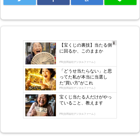
【宝くじの裏技】当たる側
Ad
に回るか、このままか
s
by
lo
PR(合同会社デジタルファーム )
gly
「どうせ当たらない」と思
ってた私が本当に当選し
た“買い方”がこれ
PR(合同会社デジタルファーム )
宝くじ当たる人だけがやっ
ていること、教えます
PR(合同会社デジタルファーム )