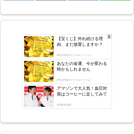
【宝くじ】外れ続ける理
Ad
由、まだ放置しますか？
s
by
lo
PR(合同会社デジタルファーム )
gly
あなたの金運、今が変わる
時かもしれません
PR(合同会社デジタルファーム )
アマゾンで大人気！血圧対
策はコーヒーに足してみて
PR(森永乳業)