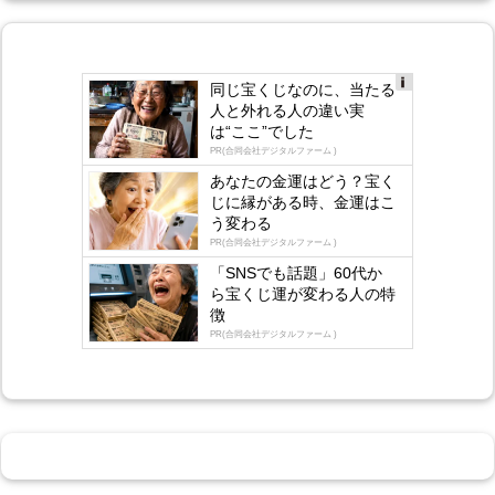
同じ宝くじなのに、当たる
Ad
人と外れる人の違い実
s
は“ここ”でした
by
lo
PR(合同会社デジタルファーム )
gly
あなたの金運はどう？宝く
じに縁がある時、金運はこ
う変わる
PR(合同会社デジタルファーム )
「SNSでも話題」60代か
ら宝くじ運が変わる人の特
徴
PR(合同会社デジタルファーム )