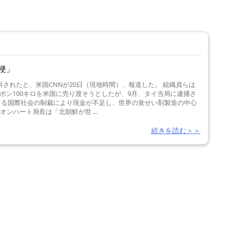
梗」
されたと、米国CNNが20日（現地時間）、報道した。 組織員らは
ン100キロを米国に売り渡そうとしたが、9月、タイ当局に逮捕さ
よる国際社会の制裁により現金が不足し、世界の覚せい剤製造の中心
ンハート局長は「北朝鮮が世 ...
続きを読む＞＞