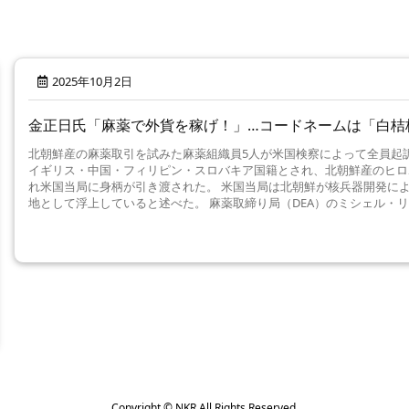
2025年10月2日
金正日氏「麻薬で外貨を稼げ！」…コードネームは「白桔
北朝鮮産の麻薬取引を試みた麻薬組織員5人が米国検察によって全員起訴
イギリス・中国・フィリピン・スロバキア国籍とされ、北朝鮮産のヒロポ
れ米国当局に身柄が引き渡された。 米国当局は北朝鮮が核兵器開発に
地として浮上していると述べた。 麻薬取締り局（DEA）のミシェル・リオ
Copyright ©
NKR
All Rights Reserved.